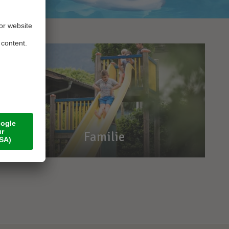
Familie
Familie
Vakantietijd - familietijd