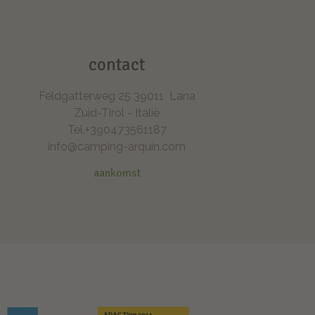
Speeltuin, zwembad en avontuur
contact
Feldgatterweg 25
39011
Lana
Zuid-Tirol - Italië
Tel.
+390473561187
info@camping-arquin.com
aankomst