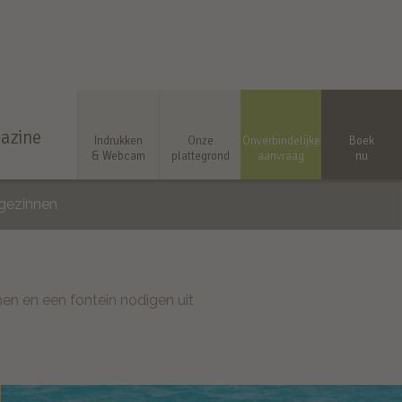
azine
Indrukken
Onze
Onverbindelijke
Boek
& Webcam
plattegrond
aanvraag
nu
 gezinnen
en en een fontein nodigen uit