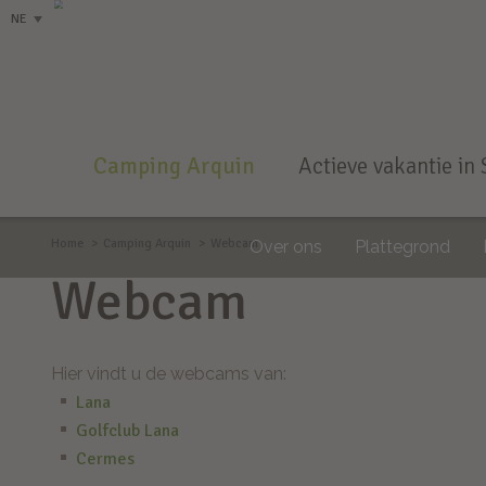
NE
Camping Arquin
Actieve vakantie in 
Home
Camping Arquin
Webcam
Over ons
Plattegrond
Webcam
Hier vindt u de webcams van:
Lana
Golfclub Lana
Cermes