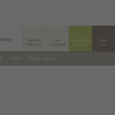
azine
Indrukken
Onze
Onverbindelijke
Boek
& Webcam
plattegrond
aanvraag
nu
m
Hond
Vespa-verhuur