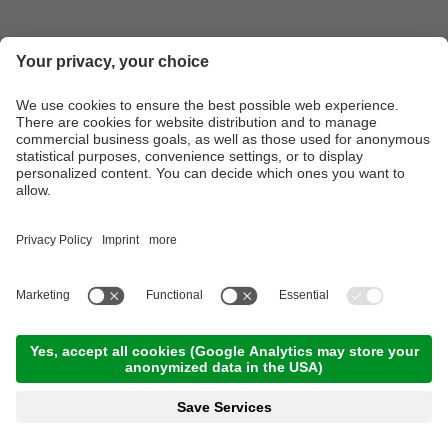
Footer Links
Fotogalerij
contact
Partner
©
.
2026
Camping Arquin
BTW Nr. IT01297610212
Credits
Privacy
Sitemap
a
website by
performance
Aanvraag
Boek