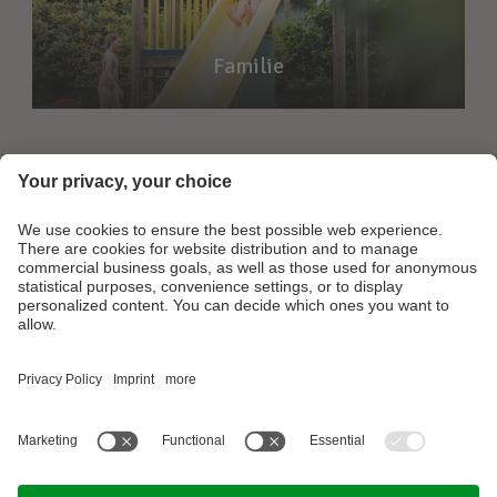
Familie
Footer Links
Fotogalerij
contact
Partner
©
.
2026
Camping Arquin
BTW Nr. IT01297610212
Credits
Privacy
Sitemap
a
website by
performance