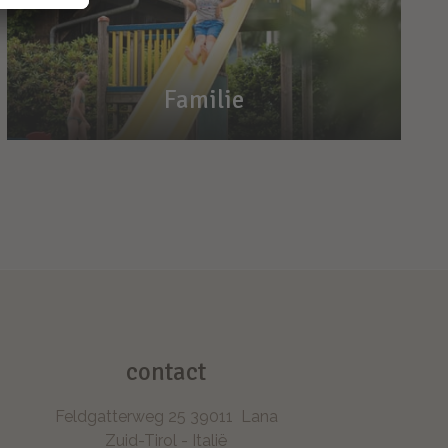
Familie
Familie
Vakantietijd - familietijd
Speeltuin, zwembad en avontuur
contact
Feldgatterweg 25
39011
Lana
Zuid-Tirol - Italië