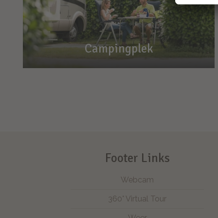
Campingplek
Campingplek
Hier staat u goed
Bij ons is plaats voor alles en iedereen. Wel
120 keer!
Footer Links
Webcam
360° Virtual Tour
Weer