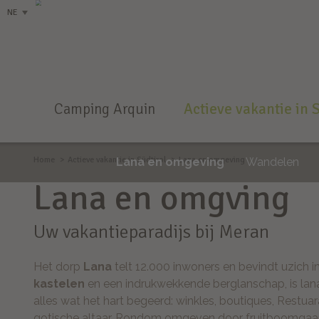
NE
Camping Arquin
Actieve vakantie in 
Home
Actieve vakantie in Südtirol
Lana en omgeving
Lana en omgeving
Wandelen
Lana en omgving
Uw vakantieparadijs bij Meran
Het dorp
Lana
telt 12.000 inwoners en bevindt uzich i
kastelen
en een indrukwekkende berglanschap, is lana
alles wat het hart begeerd: winkles, boutiques, Restua
gotische altaar. Rondom omgeven door fruitboomgaa