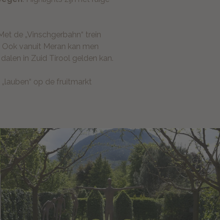
 Met de „Vinschgerbahn“ trein
n. Ook vanuit Meran kan men
 dalen in Zuid Tirool gelden kan.
 „lauben“ op de fruitmarkt