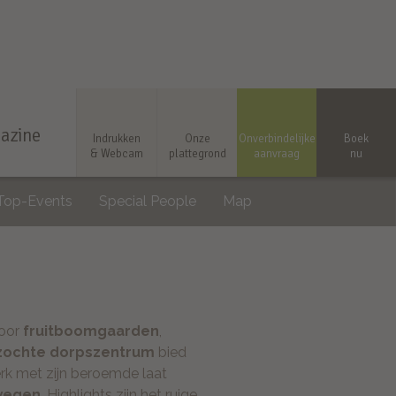
azine
Indrukken
Onze
Onverbindelijke
Boek
& Webcam
plattegrond
aanvraag
nu
Top-Events
Special People
Map
oor
fruitboomgaarden
,
zochte dorpszentrum
bied
rk met zijn beroemde laat
wegen
. Highlights zijn het ruige