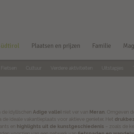
Südtirol
Plaatsen en prijzen
Familie
Mag
Fietsen
Cultuur
Verdere aktiviteiten
Uitstapjes
n de idyllischen
Adige vallei
niet ver van
Meran
. Omgeven d
 de ideale vakantieplaats voor aktieve genieter. Het
drukbe
rants en
highlights uit de kunstgeschiedenis
– zoals de ke
rden voorzien van een netwerk van
fietspaden en wandel