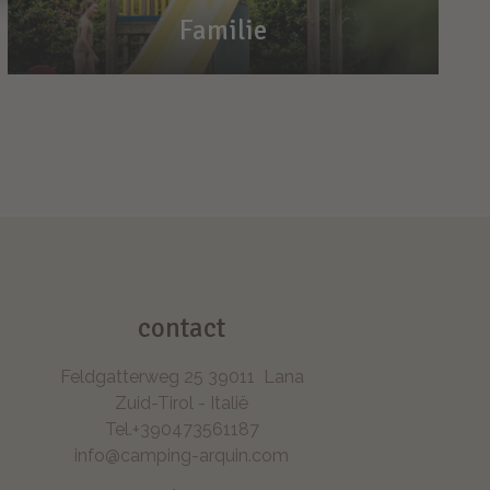
Familie
Familie
Vakantietijd - familietijd
Speeltuin, zwembad en avontuur
contact
Feldgatterweg 25
39011
Lana
Zuid-Tirol - Italië
Tel.
+390473561187
info@camping-arquin.com