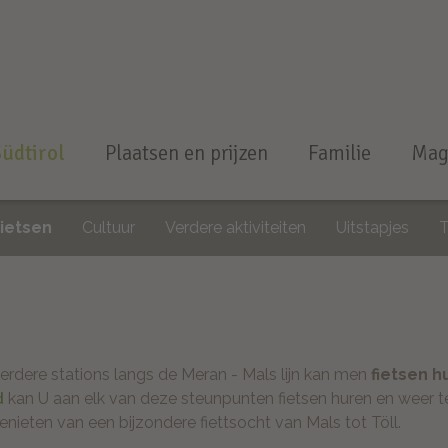
Südtirol
Plaatsen en prijzen
Familie
Mag
Fietsen
Cultuur
Verdere aktiviteiten
Uitstapjes
eerdere stations langs de Meran - Mals lijn kan men
fietsen h
d
kan U aan elk van deze steunpunten fietsen huren en weer te
nieten van een bijzondere fiettsocht van Mals tot Töll.