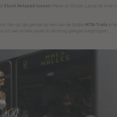
het
Etsch fietspad tussen
Meran en Bozen. Langs de rivier v
ich dan op zijn gemak op een van de talrijke
MTB-Trails
in h
os tot aan smalle paden in de hoog gelegen bergtoppen.