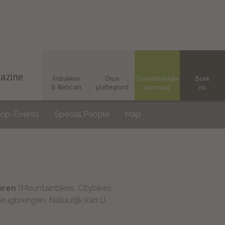
azine
Indrukken
Onze
Onverbindelijke
Boek
& Webcam
plattegrond
aanvraag
nu
Top-Events
Special People
Map
uren
(Mountainbikes, Citybikes,
rugbrengen. Natuurlijk kan U