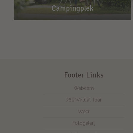
Campingplek
Campingplek
Hier staat u goed
Bij ons is plaats voor alles en iedereen. Wel
120 keer!
Footer Links
Webcam
360° Virtual Tour
Weer
Fotogalerij