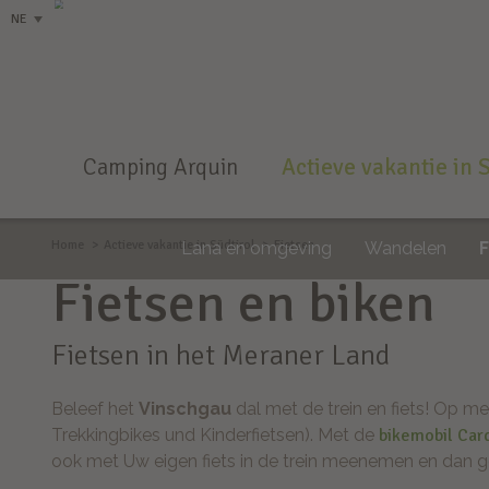
NE
Camping Arquin
Actieve vakantie in 
Home
Actieve vakantie in Südtirol
Fietsen
Lana en omgeving
Wandelen
Fietsen en biken
Fietsen in het Meraner Land
Beleef het
Vinschgau
dal met de trein en fiets! Op m
Trekkingbikes und Kinderfietsen). Met de
bikemobil Car
ook met Uw eigen fiets in de trein meenemen en dan ge