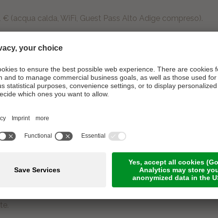
1 € (acqua calda, WiFi, Guest Pass Alto Adige compreso).
 verdi. Si possono stendere tappeti permeabili.
e 7 €/notte di taglia grande. Si prega di fare attenzione e ten
ngano osservate e rispettate.
 Prezzo giornaliero: 13,00 € a persona.
te.