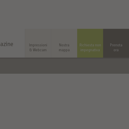
azine
Impressioni
Nostra
Richiesta non
Prenota
& Webcam
mappa
impegnativa
ora