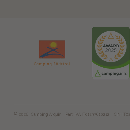
©
.
.
2026
Camping Arquin
Part. IVA IT01297610212
CIN: IT