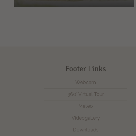
Piazzole
Qui state bene
Da noi c'è posto per tutto e tutti. 120 volte!
Footer Links
Webcam
360° Virtual Tour
Meteo
Videogallery
Downloads