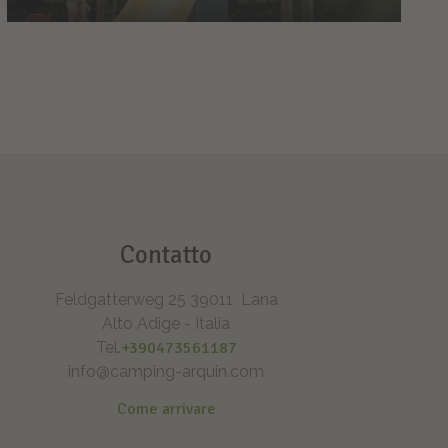
Famiglia
Tempo di vacanze – Tempo di
famiglia
Parco-giochi, piscina e avventura
Contatto
Feldgatterweg 25
39011
Lana
Alto Adige - Italia
Tel.
+390473561187
info@camping-arquin.com
Come arrivare