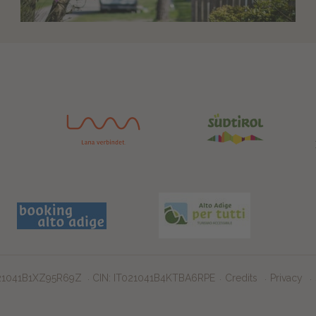
.
021041B1XZ95R69Z
CIN: IT021041B4KTBA6RPE
Credits
Privacy