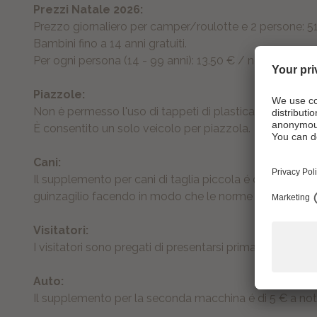
Prezzi Natale 2026:
Prezzo giornaliero per camper/roulotte e 2 persone: 5
Bambini fino a 14 anni gratuiti.
Per ogni persona (14 - 99 anni): 13.50 € / notte
Piazzole:
Non è permesso l'uso di tappeti di plastica per le aree
È consentito un solo veicolo per piazzola.
Cani:
Il supplemento per cani di taglia piccola é di 5 €/notte 
guinzagilio facendo in modo che le norme igieniche ve
Visitatori:
I visitatori sono pregati di presentarsi prima in ufficio.
Auto:
Il supplemento per la seconda macchina é di 5 € a not