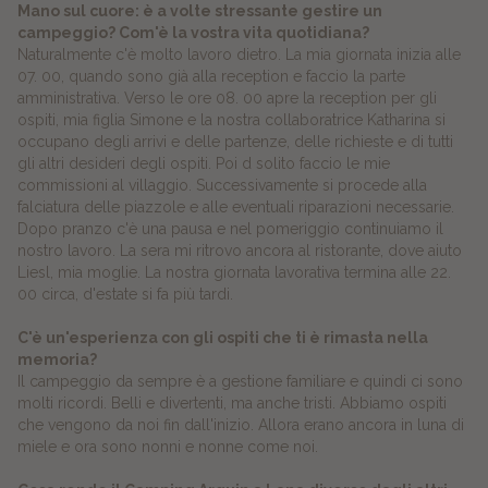
Mano sul cuore: è a volte stressante gestire un
campeggio? Com'è la vostra vita quotidiana?
Naturalmente c'è molto lavoro dietro. La mia giornata inizia alle
07. 00, quando sono già alla reception e faccio la parte
amministrativa. Verso le ore 08. 00 apre la reception per gli
ospiti, mia figlia Simone e la nostra collaboratrice Katharina si
occupano degli arrivi e delle partenze, delle richieste e di tutti
gli altri desideri degli ospiti. Poi d solito faccio le mie
commissioni al villaggio. Successivamente si procede alla
falciatura delle piazzole e alle eventuali riparazioni necessarie.
Dopo pranzo c'è una pausa e nel pomeriggio continuiamo il
nostro lavoro. La sera mi ritrovo ancora al ristorante, dove aiuto
Liesl, mia moglie. La nostra giornata lavorativa termina alle 22.
00 circa, d'estate si fa più tardi.
C'è un'esperienza con gli ospiti che ti è rimasta nella
memoria?
Il campeggio da sempre è a gestione familiare e quindi ci sono
molti ricordi. Belli e divertenti, ma anche tristi. Abbiamo ospiti
che vengono da noi fin dall'inizio. Allora erano ancora in luna di
miele e ora sono nonni e nonne come noi.