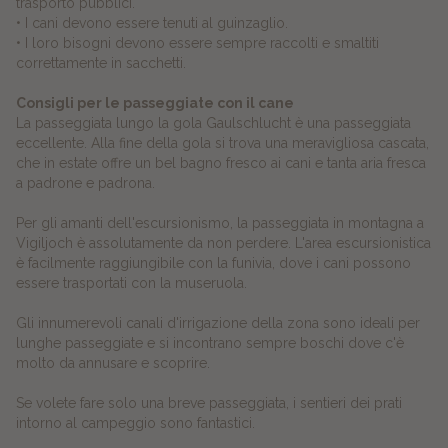
trasporto pubblici.
• I cani devono essere tenuti al guinzaglio.
• I loro bisogni devono essere sempre raccolti e smaltiti
correttamente in sacchetti.
Consigli per le passeggiate con il cane
La passeggiata lungo la gola Gaulschlucht è una passeggiata
eccellente. Alla fine della gola si trova una meravigliosa cascata,
che in estate offre un bel bagno fresco ai cani e tanta aria fresca
a padrone e padrona.
Per gli amanti dell'escursionismo, la passeggiata in montagna a
Vigiljoch è assolutamente da non perdere. L'area escursionistica
è facilmente raggiungibile con la funivia, dove i cani possono
essere trasportati con la museruola.
Gli innumerevoli canali d'irrigazione della zona sono ideali per
lunghe passeggiate e si incontrano sempre boschi dove c'è
molto da annusare e scoprire.
Se volete fare solo una breve passeggiata, i sentieri dei prati
intorno al campeggio sono fantastici.