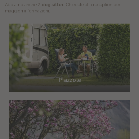
Abbiamo anche 2
dog sitter.
Chiedete alla reception per
maggiori informazioni.
Piazzole