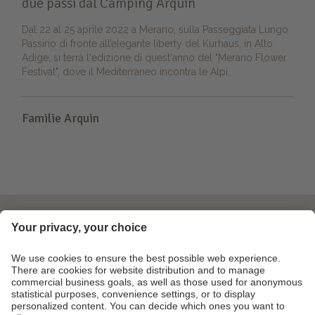
due passi dal Camping Arquin
Dal 22 al 25 aprile 2022 a Merano, sulla Passeggiata Lungo
Passirio di fronte all’elegante liberty del Kurhaus, in Alto
Adige, si terrà l'edizione di quest'anno del "Merano Flower
Festival", dove il Mediterraneo incontra le Alpi.
Familie Arquin
Footer Links
Magazine
Contatto