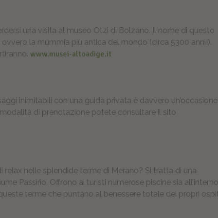
rdersi una visita al museo Otzi di Bolzano. Il nome di questo
 ovvero la mummia più antica del mondo (circa 5300 anni!).
ertiranno.
www.musei-altoadige.it
i
aesaggi inimitabili con una guida privata è davvero un’occasione
 modalità di prenotazione potete consultare il sito
relax nelle splendide terme di Merano? Si tratta di una
fiume Passirio. Offrono ai turisti numerose piscine sia all’intern
di queste terme che puntano al benessere totale dei propri ospit