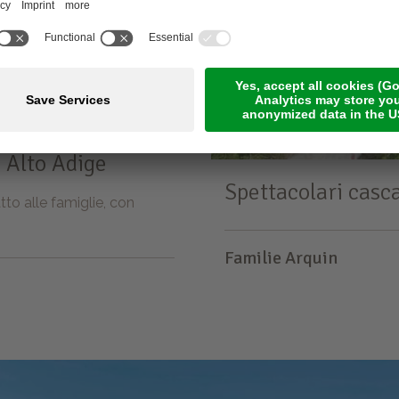
n Alto Adige
Spettacolari casc
tto alle famiglie, con
Familie Arquin