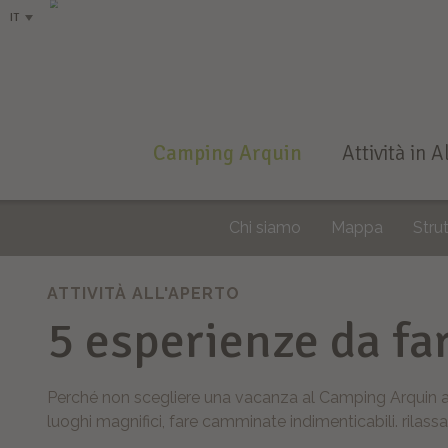
IT
Camping Arquin
Attività in 
Home
Magazine
5 esperienze da fare a Lana e dintorni
Chi siamo
Mappa
Strut
ATTIVITÀ ALL'APERTO
5 esperienze da far
Perché non scegliere una vacanza al Camping Arquin a L
luoghi magnifici, fare camminate indimenticabili. rilassa