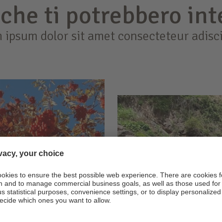
 che ti potrebbero in
 ipsum dolor sit amet consecteteur adisci