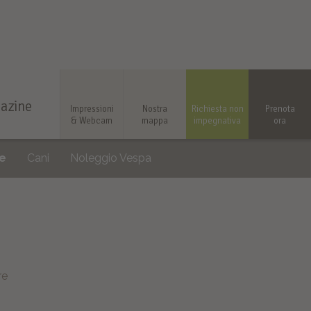
azine
Impressioni
Nostra
Richiesta non
Prenota
& Webcam
mappa
impegnativa
ora
e
Cani
Noleggio Vespa
re