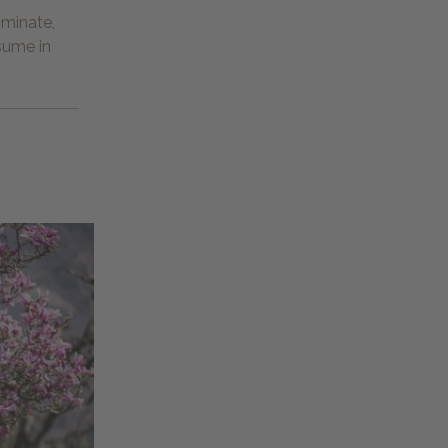
mminate,
ssume in