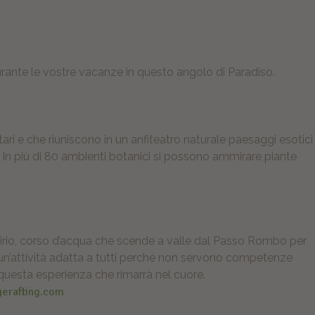
urante le vostre vacanze in questo angolo di Paradiso.
ttari e che riuniscono in un anfiteatro naturale paesaggi esotici
 In più di 80 ambienti botanici si possono ammirare piante
t
ssirio, corso d’acqua che scende a valle dal Passo Rombo per
È un’attività adatta a tutti perché non servono competenze
 questa esperienza che rimarrà nel cuore.
erafting.com