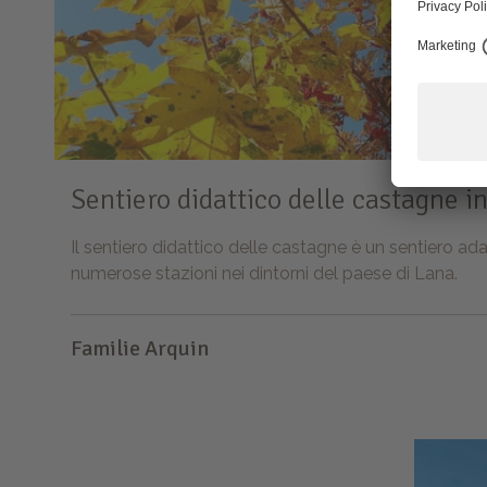
Sentiero didattico delle castagne i
Il sentiero didattico delle castagne è un sentiero ada
numerose stazioni nei dintorni del paese di Lana.
Familie Arquin