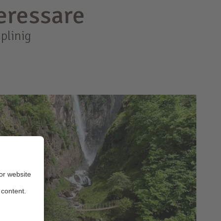
teressare
plinig