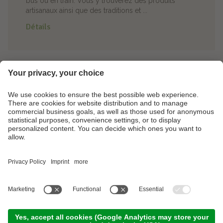
bus ou en train. Vous y trouverez des produits
artisanaux ainsi que des traditions et ...
Détails
Footer Links
Galerie de photos
Contact
Partner
©
.
2026
Camping Arquin
Numéro TVA IT01297610212
Mentions légales
Privacy
Plan du site
a
website by
performance