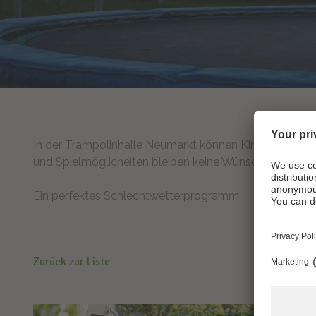
In der Trampolinhalle Neumarkt können Kinder und au
und Spielmöglicheiten bleiben keine Wünsche offen. El
Ein perfektes Schlechtwetterprogramm
Zurück zur Liste