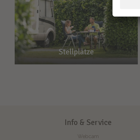
Stellplätze
Stellplätze
Hier stehen Sie gut
Bei uns gibt es Platz für alle(s). 120 Mal!
Info & Service
Webcam