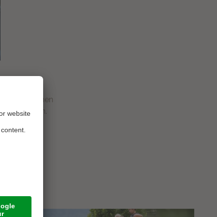
en Trampolinen
ar entspannen.