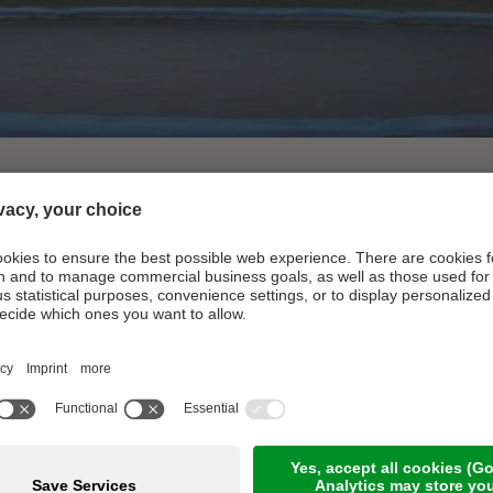
ch Erwachsene bis an Ihre Grenzen kommen. Mit verschieden
tern können auch mit direktem Blick auf die Kleinen an der B