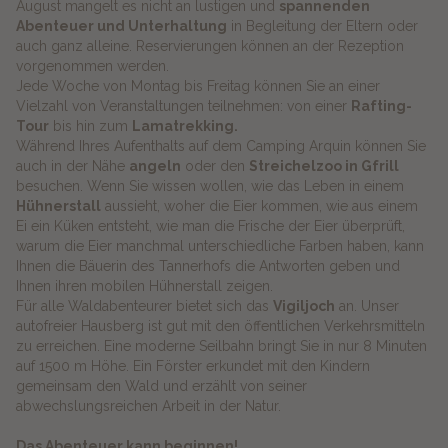
August mangelt es nicht an lustigen und
spannenden
Abenteuer und Unterhaltung
in Begleitung der Eltern oder
auch ganz alleine. Reservierungen können an der Rezeption
vorgenommen werden.
Jede Woche von Montag bis Freitag können Sie an einer
Vielzahl von Veranstaltungen teilnehmen: von einer
Rafting-
Tour
bis hin zum
Lamatrekking.
Während Ihres Aufenthalts auf dem Camping Arquin können Sie
auch in der Nähe
angeln
oder den
Streichelzoo in Gfrill
besuchen. Wenn Sie wissen wollen, wie das Leben in einem
Hühnerstall
aussieht, woher die Eier kommen, wie aus einem
Ei ein Küken entsteht, wie man die Frische der Eier überprüft,
warum die Eier manchmal unterschiedliche Farben haben, kann
Ihnen die Bäuerin des Tannerhofs die Antworten geben und
Ihnen ihren mobilen Hühnerstall zeigen.
Für alle Waldabenteurer bietet sich das
Vigiljoch
an. Unser
autofreier Hausberg ist gut mit den öffentlichen Verkehrsmitteln
zu erreichen. Eine moderne Seilbahn bringt Sie in nur 8 Minuten
auf 1500 m Höhe. Ein Förster erkundet mit den Kindern
gemeinsam den Wald und erzählt von seiner
abwechslungsreichen Arbeit in der Natur.
Das Abenteuer kann beginnen!