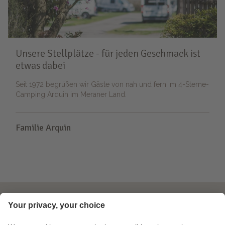
Unsere Stellplätze - für jeden Geschmack ist
etwas dabei
Seit 1972 begrüßen wir Gäste von nah und fern im 4-Sterne-
Camping Arquin im Meraner Land.
Familie Arquin
Info & Service