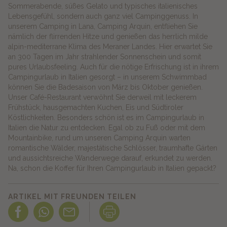
Sommerabende, süßes Gelato und typisches italienisches
Lebensgefühl, sondern auch ganz viel Campinggenuss. In
unserem Camping in Lana, Camping Arquin, entfliehen Sie
nämlich der flirrenden Hitze und genießen das herrlich milde
alpin-mediterrane Klima des Meraner Landes. Hier erwartet Sie
an 300 Tagen im Jahr strahlender Sonnenschein und somit
pures Urlaubsfeeling. Auch für die nötige Erfrischung ist in ihrem
Campingurlaub in Italien gesorgt – in unserem Schwimmbad
können Sie die Badesaison von März bis Oktober genießen.
Unser Café-Restaurant verwöhnt Sie derweil mit leckerem
Frühstück, hausgemachten Kuchen, Eis und Südtiroler
Köstlichkeiten. Besonders schön ist es im Campingurlaub in
Italien die Natur zu entdecken. Egal ob zu Fuß oder mit dem
Mountainbike, rund um unseren Camping Arquin warten
romantische Wälder, majestätische Schlösser, traumhafte Gärten
und aussichtsreiche Wanderwege darauf, erkundet zu werden.
Na, schon die Koffer für Ihren Campingurlaub in Italien gepackt?
ARTIKEL MIT FREUNDEN TEILEN