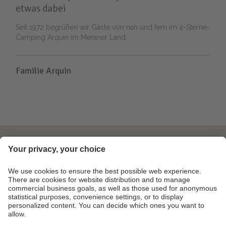
etwas dabei
Seit 1972 begrüßen wir Gäste von nah und fern im 4-Sterne-
Camping Arquin im Meraner Land.
Familie Arquin
Info & Service
Magazin
Kontakt
Partner