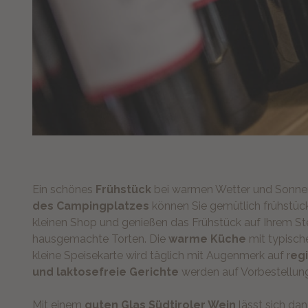
Ein schönes
Frühstück
bei warmen Wetter und Sonnens
des Campingplatzes
können Sie gemütlich frühstück
kleinen Shop und genießen das Frühstück auf Ihrem Ste
hausgemachte Torten. Die
warme Küche
mit typische
kleine Speisekarte wird täglich mit Augenmerk auf r
eg
und laktosefreie Gerichte
werden auf Vorbestellung 
Mit einem
guten Glas Südtiroler Wein
lässt sich da