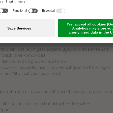
drücken. Das leicht geschlagene Eigelb und eine Prise Salz
r weich, aber kompakt ist.
en Sie in 10-12 gleiche Teile teilen.
icke von 1 cm abflachen. Eine Zwetschge in die Mitte legen
n der Mitte fest verschlossen ist.
 dann abtropfen lassen und mit einer Mischung aus geröstete
 Löffel davon über jeden Knödel geben. Die süßen
Appetit!