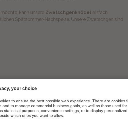
 möchte, kann unsere
Zwetschgenknödel
einfach
köstlichen Spätsommer-Nachspeise. Unsere Zwetschgen sind