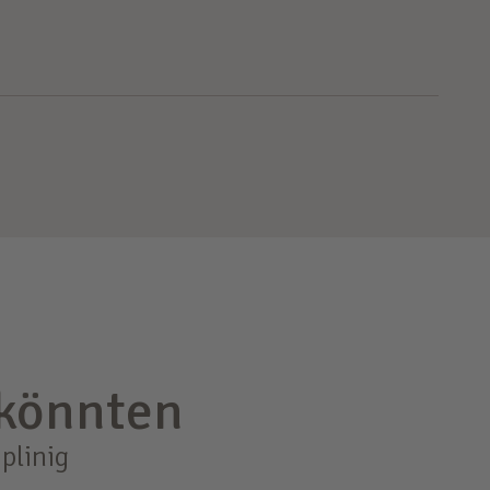
 könnten
plinig