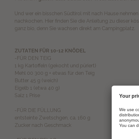
Und wer ein bisschen Südtirol mit nach Hause nehmen
nachkochen. Hier finden Sie die Anleitung zu dieser 
ganz bio, denn Sie wachsen direkt am Campingplatz.
ZUTATEN FÜR 10-12 KNÖDEL
-FÜR DEN TEIG
1 kg Kartoffeln (gekocht und püriert)
Mehl 00 300 g + etwas für den Teig
Butter 45 g (weich)
Eigelb 1 (etwa 40 g)
Salz 1 Prise
-FÜR DIE FÜLLUNG
entsteinte Zwetschgen, ca. 160 g
Zucker nach Geschmack