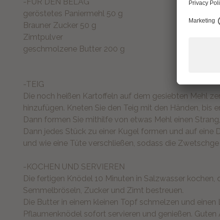
-FÜR DEN BELAG
geröstetes Paniermehl 50 g
Brauner Zucker 50 g
Zimtpulver
geschmolzene Butter 200 g
-TEIG
Die noch heißen Kartoffeln auf dem gesiebten Mehl zer
hinzufügen. Kneten Sie den Teig mit den Händen, bis e
Dann formen Sie mithilfe von etwas Mehl einen Strang, d
Dann jedes Stück zu einer Kugel formen und auf eine D
und wie eine Tüte verschließen, sodass die Zwetschge i
-KOCHEN UND SERVIEREN
Die fertigen Knödel 10 Minuten in Salzwasser kochen,
Semmelbröseln, Zucker und Zimt bestreuen.
Die Butter in einem kleinen Topf schmelzen und einen
Pflaumenknödel sofort servieren und genießen. Guten 