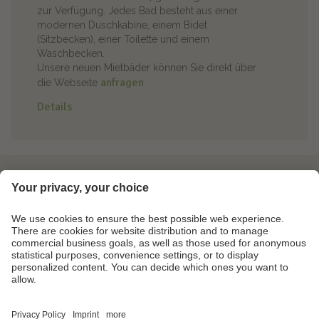
zur Verfügung. Jedes Bad besteht aus einer
modernen Duschkabine, einem Bidet
(Sitzbecken), einer Toilette und einem
Waschbecken.
Unsere neuen Mietbäder können Sie direkt über
anfragen
die Webseite
.
Details
Info & Service
Magazin
Kontakt
Partner